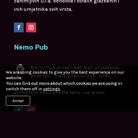
zanimljivih DJ-a. bendova i ostalih glazbenih i
inih umjetnika svih vrsta.
Nemo Pub
Nemo Pub je vaš i naš mali prijateljski
We are using cookies to give you the best experience on our
pub! Tzv. “mala podmornice” nudi
website.
You can find out more about which cookies we are using or
veliku ponudu craft piva i vrhunsku i ugodnu
switch them off in
settings
.
atmosferu kako unutra tako i na terasi.
Accept