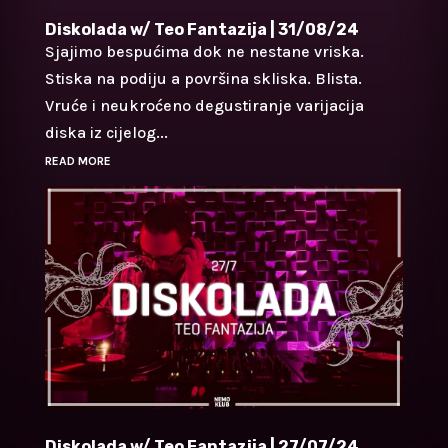
Diskolada w/ Teo Fantazija | 31/08/24
Sjajimo bespućima dok ne nestane vriska.
Stiska na podiju a površina skliska. Blista.
Vruće i neukroćeno degustiranje varijacija
diska iz cijelog...
READ MORE
Diskolada w/ Teo Fantazija | 27/07/24