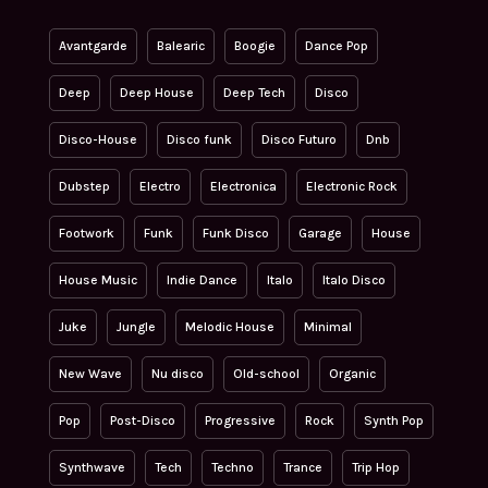
Avantgarde
Balearic
Boogie
Dance Pop
Deep
Deep House
Deep Tech
Disco
Disco-House
Disco funk
Disco Futuro
Dnb
Dubstep
Electro
Electronica
Electronic Rock
Footwork
Funk
Funk Disco
Garage
House
House Music
Indie Dance
Italo
Italo Disco
Juke
Jungle
Melodic House
Minimal
New Wave
Nu disco
Old-school
Organic
Pop
Post-Disco
Progressive
Rock
Synth Pop
Synthwave
Tech
Techno
Trance
Trip Hop