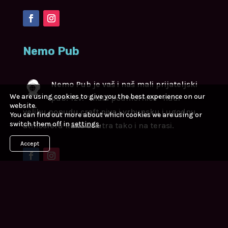
Nemo Pub
Nemo Pub je vaš i naš mali prijateljski
We are using cookies to give you the best experience on our
pub! Tzv. “mala podmornice” nudi
website.
veliku ponudu craft piva i vrhunsku i ugodnu
You can find out more about which cookies we are using or
switch them off in
settings
.
atmosferu kako unutra tako i na terasi.
Accept
Kontakt