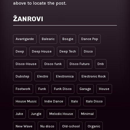
above to locate the post.
ŽANROVI
Avantgarde
Balearic
Boogie
Dance Pop
Deep
Deep House
Deep Tech
Disco
Disco-House
Disco funk
Disco Futuro
Dnb
Dubstep
Electro
Electronica
Electronic Rock
Footwork
Funk
Funk Disco
Garage
House
House Music
Indie Dance
Italo
Italo Disco
Juke
Jungle
Melodic House
Minimal
New Wave
Nu disco
Old-school
Organic